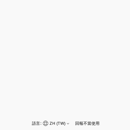
語言:
ZH (TW)
回報不當使用