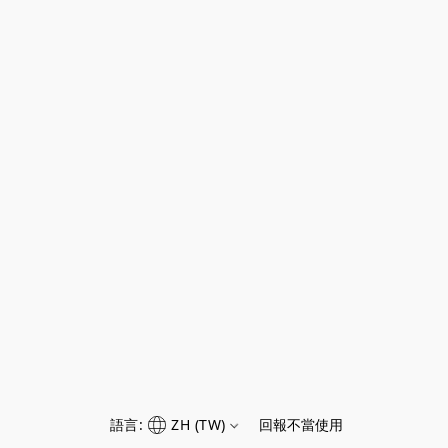
語言:
ZH (TW)
回報不當使用