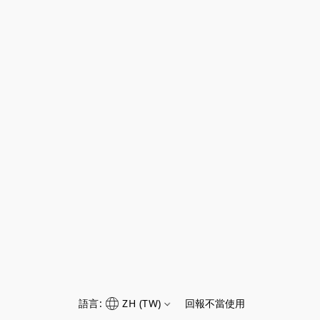
語言:
ZH (TW)
回報不當使用