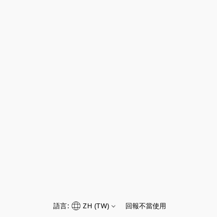
語言:
ZH (TW)
回報不當使用