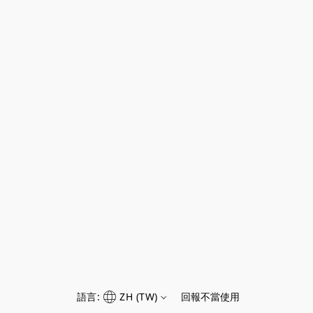
語言:
ZH (TW)
回報不當使用