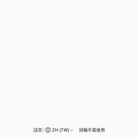
語言:
ZH (TW)
回報不當使用