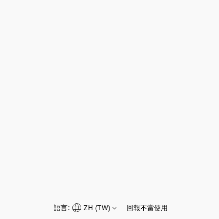
語言:
ZH (TW)
回報不當使用